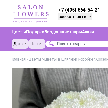
+7 (495) 664-54-21
все контакты
Цветы
Подарки
Воздушные шары
Акции
Дата
Цена
Главная
>
Цветы
>
Цветы в шляпной коробке "Хризан