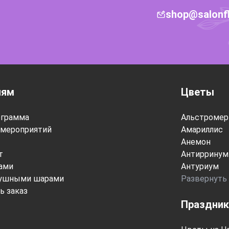
shop@salonf
лям
Цветы
ограмма
Альстромер
мероприятий
Амариллис
Анемон
т
Антирринум
тами
Антуриум
душными шарами
Развернуть
ь заказ
Праздник