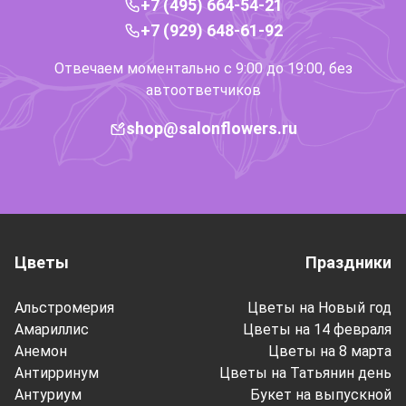
+7 (495) 664-54-21
+7 (929) 648-61-92
Отвечаем моментально с 9:00 до 19:00, без
автоответчиков
shop@salonflowers.ru
Цветы
Праздники
Альстромерия
Цветы на Новый год
Амариллис
Цветы на 14 февраля
Анемон
Цветы на 8 марта
Антирринум
Цветы на Татьянин день
Антуриум
Букет на выпускной