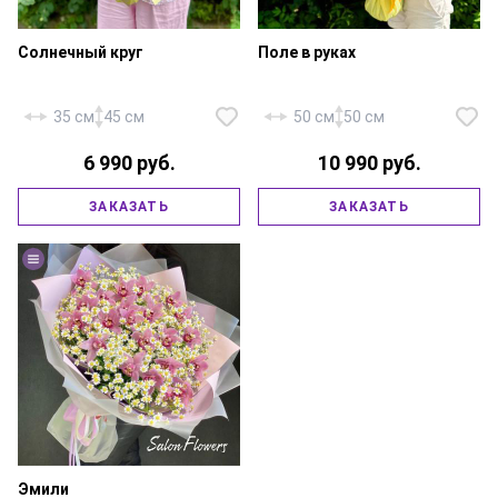
Солнечный круг
Поле в руках
35 см
45 см
50 см
50 см
6 990 руб.
10 990 руб.
Ромашка (танацетум, камила) —
Подсолнух — 5 шт., ромашка
11 шт., подсолнух — 3 шт.,
(танацетум, камила) — 20 шт.,
паникум — 4 шт., зелень,
паникум — 7 шт., зелень,
ЗАКАЗАТЬ
ЗАКАЗАТЬ
фирменная упаковка, атласная
фирменная упаковка, атласная
лента.
лента.
Эмили