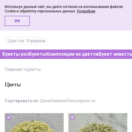
Используя данный сайт, вы даете согласие на использование файлов
Cookie и обработку персональных данных.
Подробнее
Инфо-блог
ОК
Цветок: Камилла
Букеты роз
Букеты
Композиции из цветов
Букет невест
Главная
>
Цветы
Цветы
Сортировать по :
Цене
Новизне
Популярности