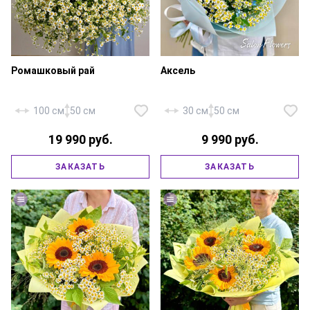
Ромашковый рай
Аксель
100 см
50 см
30 см
50 см
19 990 руб.
9 990 руб.
Танацетум (Камилла, Ромашка)
— 25 шт., оксипеталум — 9 шт.,
ЗАКАЗАТЬ
ЗАКАЗАТЬ
Ромашка (Камила, Танацентум)
фирменная упаковка, атласная
— 101 шт., атласная лента.
лента.