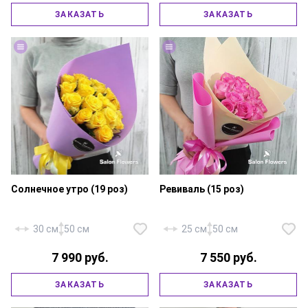
Роза «Россия Джумиля» — 5 шт.,
ЗАКАЗАТЬ
ЗАКАЗАТЬ
маттиола — 5 шт., фирменная
Роза «Эквадор Эксплорер» — 51
упаковка, атласная лента.
шт., атласная лента.
Солнечное утро (19 роз)
Ревиваль (15 роз)
30 см
50 см
25 см
50 см
7 990 руб.
7 550 руб.
Роза «Россия Илиос» — 19 шт.,
Роза «Россия Ревиваль» — 15
ЗАКАЗАТЬ
ЗАКАЗАТЬ
фирменная упаковка, атласная
шт., фирменная упаковка,
лента.
атласная лента.