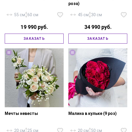
роза)
55 см
60 см
45 см
30 см
19 990 руб.
34 990 руб.
Роза «Россия Талея» — 101 шт.,
Роза «Россия Талея» — 49 шт.,
бархатная шляпная коробка
ЗАКАЗАТЬ
ЗАКАЗАТЬ
фирменная упаковка, атласная
35х15 см., флористическая
лента.
губка, атласная лента.
Мечты невесты
Малина в кульке (9 роз)
Букет: Роза «Россия Талея» —
20 см
25 см
20 см
50 см