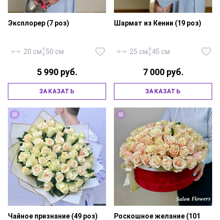
Эксплорер (7 роз)
Шармат из Кении (19 роз)
20 см
50 см
25 см
45 см
5 990 руб.
7 000 руб.
Роза «Эквадор Эксплорер» — 7
Роза «Кения Шармат» — 19 шт.,
ЗАКАЗАТЬ
ЗАКАЗАТЬ
шт., эквалипт, фирменная
эвкалипт, фирменная упаковка,
упаковка, атласная лента..
атласная лента.
Чайное признание (49 роз)
Роскошное желание (101