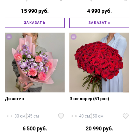
17 шт., эустома «Розита» — 5
шт., гипсофила — 3 шт., рускус,
15 990 руб.
4 990 руб.
атласная лента.
Бутоньерка: роза «Россия
Талея» — 1 шт., эустома — 1 шт.,
Роза «Россия Шангри Ла» — 9
ЗАКАЗАТЬ
ЗАКАЗАТЬ
гипсофила — 1 шт., рускус,
шт., фирменная упаковка,
булавка, атласная лента.
атласная лента.
Джастин
Эксплорер (51 роз)
30 см
45 см
40 см
50 см
6 500 руб.
20 990 руб.