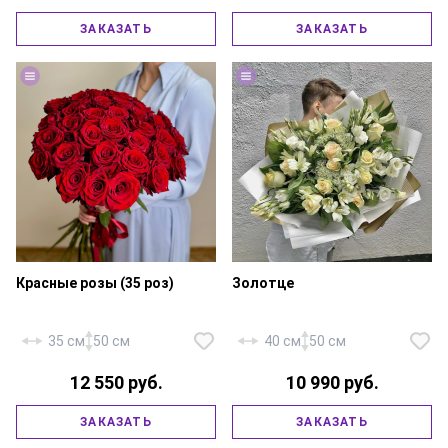
ЗАКАЗАТЬ
ЗАКАЗАТЬ
Роза «Эквадор Эксплорер» — 21
Роза «Эквадор Эксплорер» — 25
шт., атласная лента.
шт., атласная лента.
Красные розы (35 роз)
Золотце
35 см
50 см
40 см
50 см
Роза «Россия Талея» — 10 шт.,
12 550 руб.
10 990 руб.
эустома «Розита белая» — 5 шт.,
альстромерия белая — 5 шт.,
трахелиум — 2 шт., писташ,
ЗАКАЗАТЬ
ЗАКАЗАТЬ
Роза «Россия Ред Наоми» — 35
рускус, фирменная упаковка,
шт., атласная лента.
атласная лента.