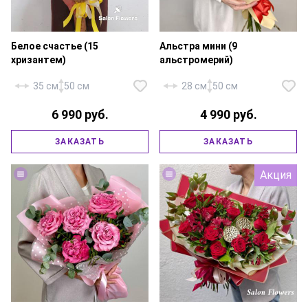
Белое счастье (15
Альстра мини (9
хризантем)
альстромерий)
35 см
50 см
28 см
50 см
6 990 руб.
4 990 руб.
Хризантема кустовая — 15 шт.,
Альстромерия микс — 9 шт.,
ЗАКАЗАТЬ
ЗАКАЗАТЬ
фирменная упаковка, атласная
писташ, фирменная упаковка,
лента.
атласная лента.
Акция