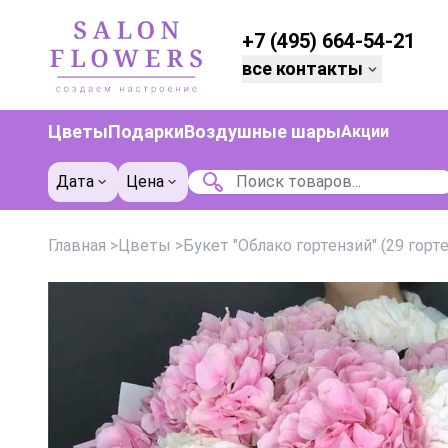
+7 (495) 664-54-21
все контакты
Цветы
Подарки
Воздушные шары
Акции
Дата
Цена
Главная
>
Цветы
>
Букет "Облако гортензий" (29 горт