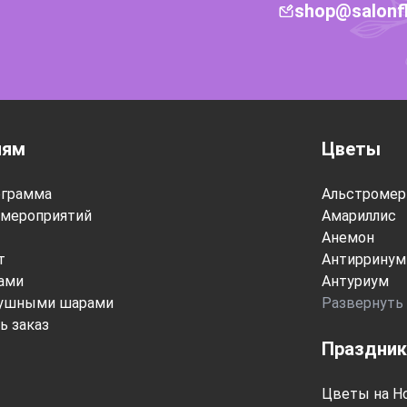
shop@salonf
лям
Цветы
ограмма
Альстромер
мероприятий
Амариллис
Анемон
т
Антирринум
тами
Антуриум
душными шарами
Развернуть
ь заказ
Праздник
Цветы на Н