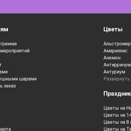
лям
Цветы
ограмма
Альстромер
мероприятий
Амариллис
Анемон
т
Антирринум
тами
Антуриум
душными шарами
Развернуть
ь заказ
Праздник
Цветы на Н
Цветы на 1
Цветы на 8 
ферта
Цветы на Т