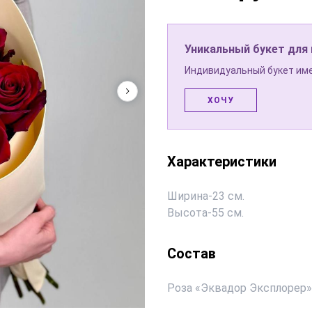
Уникальный букет для
Индивидуальный букет име
ХОЧУ
Характеристики
Ширина
-
23 см.
Высота
-
55 см.
Состав
Роза «Эквадор Эксплорер» 