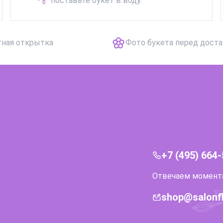
поставьте букет в воду.
тная открытка
Фото букета перед дост
+7 (495) 664
Отвечаем моментал
shop@salonf