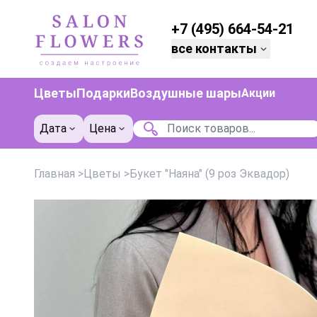
+7 (495) 664-54-21
все контакты
Цветы
Подарки
Воздушные шары
Акции
Дата
Цена
Главная
>
Цветы
>
Букет "Наяна" (9 роз Эквадор)