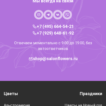
Мы всегда на связи
+7 (495) 664-54-21
+7 (929) 648-61-92
Отвечаем моментально с 9:00 до 19:00, без
автоответчиков
shop@salonflowers.ru
Цветы
Праздники
Альстромерия
Цветы на Новый год