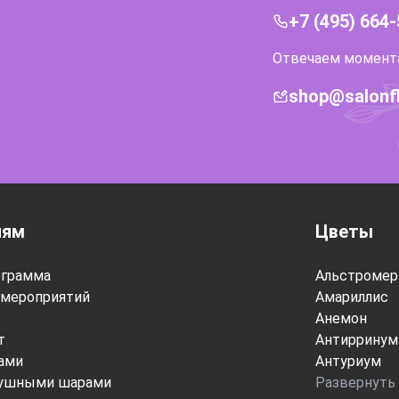
+7 (495) 664
Отвечаем моментал
shop@salonf
лям
Цветы
ограмма
Альстромер
мероприятий
Амариллис
Анемон
т
Антирринум
тами
Антуриум
душными шарами
Развернуть