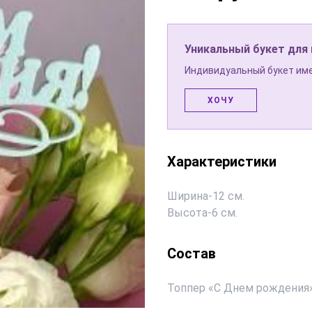
Уникальный букет для
Индивидуальный букет име
ХОЧУ
Характеристики
Ширина
-
12 см.
Высота
-
6 см.
Состав
Топпер «С Днем рождения»