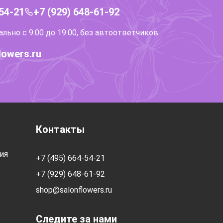
-54-21
+7 (929) 648-61-92
ьно с 9:00 до 19:00, без автоответчиков
lowers.ru
Контакты
ия
+7 (495) 664-54-21
+7 (929) 648-61-92
shop@salonflowers.ru
Следите за нами