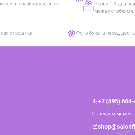
яется не разборной, ее не
Через 1-2 дня по
между стеблями. 
тная открытка
Фото букета перед дост
+7 (495) 664
Отвечаем моментал
shop@salonf