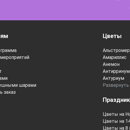
лям
Цветы
ограмма
Альстромер
мероприятий
Амариллис
Анемон
т
Антирринум
тами
Антуриум
душными шарами
Развернуть
ь заказ
Праздник
Цветы на Н
Цветы на 1
Цветы на 8 