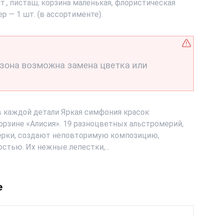
., писташ, корзина маленькая, флористическая
ер — 1 шт. (в ассортименте).
езона возможна замена цветка или
 в каждой детали Яркая симфония красок
орзине «Алисия». 19 разноцветных альстромерий,
ерки, создают неповторимую композицию,
стью. Их нежные лепестки,...
е