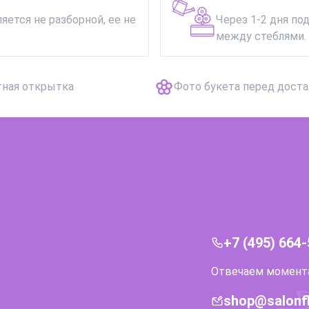
яется не разборной, ее не
Через 1-2 дня по
между стеблями. 
тная открытка
Фото букета перед дост
+7 (495) 664
Отвечаем моментал
shop@salonf