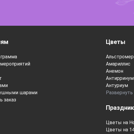
лям
Цветы
ограмма
Альстромер
мероприятий
Амариллис
Анемон
т
Антирринум
тами
Антуриум
душными шарами
Развернуть
ь заказ
Праздник
Цветы на Н
Цветы на 1