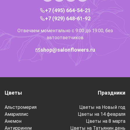
+7 (495) 664-54-21
+7 (929) 648-61-92
Отвечаем моментально с 9:00 до 19:00, без
автоответчиков
shop@salonflowers.ru
Цветы
Праздники
Альстромерия
Цветы на Новый год
Амариллис
Цветы на 14 февраля
Анемон
Цветы на 8 марта
Антирринум
Цветы на Татьянин день