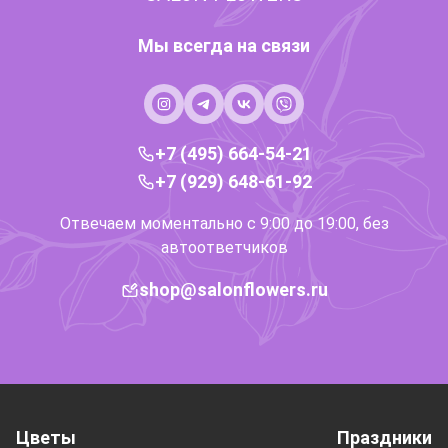
Мы всегда на связи
+7 (495) 664-54-21
+7 (929) 648-61-92
Отвечаем моментально с 9:00 до 19:00, без
автоответчиков
shop@salonflowers.ru
Цветы
Праздники