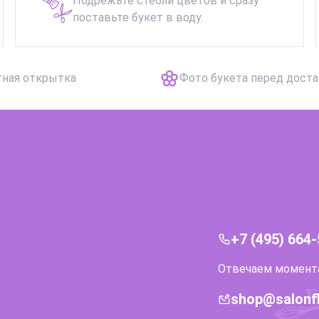
Подрежьте стебли цветов и сразу
поставьте букет в воду.
тная открытка
Фото букета перед дост
+7 (495) 664
Отвечаем моментал
shop@salonf