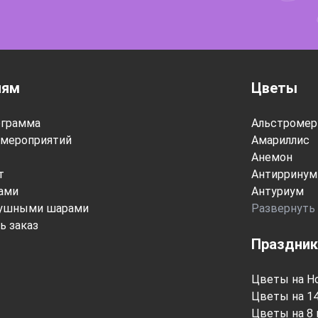
лям
Цветы
ограмма
Альстромер
мероприятий
Амариллис
Анемон
т
Антирринум
тами
Антуриум
душными шарами
Развернуть
ь заказ
Праздник
Цветы на Н
Цветы на 1
Цветы на 8 