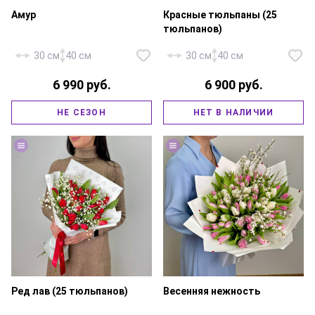
Амур
Красные тюльпаны (25
тюльпанов)
30 см
40 см
30 см
40 см
6 990 руб.
6 900 руб.
Тюльпан белый — 15 шт.,
альстромерия — 6 шт., зелень,
Тюльпан красный — 25 шт.,
НЕ СЕЗОН
НЕТ В НАЛИЧИИ
фирменная упаковка, атласная
гениста — 1 шт., фирменная
лента.
упаковка, атласная лента.
Ред лав (25 тюльпанов)
Весенняя нежность