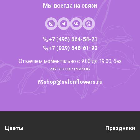
Мы всегда на связи
+7 (495) 664-54-21
+7 (929) 648-61-92
Отвечаем моментально с 9:00 до 19:00, без
автоответчиков
shop@salonflowers.ru
Цветы
Праздники