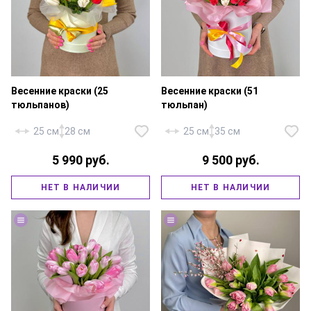
Весенние краски (25
Весенние краски (51
тюльпанов)
тюльпан)
25 см
28 см
25 см
35 см
5 990 руб.
9 500 руб.
Микс тюльпанов — 25 шт.,
Микс тюльпанов — 51 шт.,
писташ, шляпная коробка 15х15
шляпная коробка 18х20 см.,
НЕТ В НАЛИЧИИ
НЕТ В НАЛИЧИИ
см., флористическая губка,
юбочка, флористическая губка,
атласная лента.
атласная лента.