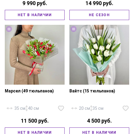
9 990 руб.
14 990 руб.
Роза пионовидная «Эквадор
Кантри Блюз» — 5 шт., тюльпан
Тюльпан пионовидный
белый — 20 шт., эвкалипт,
фиолетовый — 49 шт.,
НЕТ В НАЛИЧИИ
НЕ СЕЗОН
зелень, фирменная упаковка,
гипсофила — 4 шт., фирменная
атласная лента.
упаковка, атласная лента.
Марсел (49 тюльпанов)
Вайтс (15 тюльпанов)
35 см
40 см
20 см
35 см
11 500 руб.
4 500 руб.
Тюльпан красный — 49 шт.,
Тюльпан белый — 15 шт.,
НЕТ В НАЛИЧИИ
НЕТ В НАЛИЧИИ