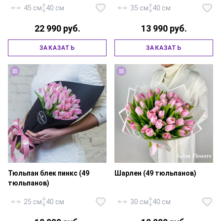
45 см
40 см
35 см
40 см
22 990 руб.
13 990 руб.
Тюльпан белый — 75 шт.,
тюльпан розовый — 50 шт.,
Тюльпан пионовидный — 49
ЗАКАЗАТЬ
ЗАКАЗАТЬ
фирменная упаковка, атласная
шт., фирменная упаковка,
лента.
атласная лента.
Тюльпан блек пинкс (49
Шарлен (49 тюльпанов)
тюльпанов)
25 см
40 см
30 см
40 см