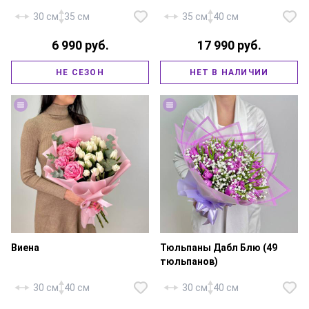
30 см
35 см
35 см
40 см
6 990 руб.
17 990 руб.
Тюльпан розовый — 50 шт.,
тюльпан белый — 25 шт.,
Тюльпан красный — 25 шт.,
гениста белая — 5 шт.,
НЕ СЕЗОН
НЕТ В НАЛИЧИИ
гипсофила — 2 шт., фирменная
фирменная упаковка, атласная
упаковка, атласная лента.
лента.
Виена
Тюльпаны Дабл Блю (49
тюльпанов)
30 см
40 см
30 см
40 см