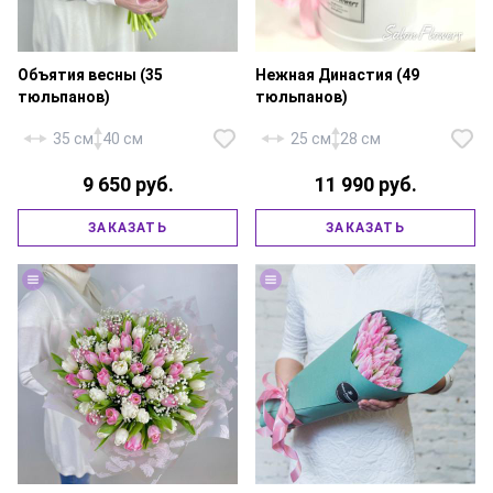
Объятия весны (35
Нежная Династия (49
тюльпанов)
тюльпанов)
35 см
40 см
25 см
28 см
9 650 руб.
11 990 руб.
Тюльпан — 35 шт., гипсофила —
Розовый тюльпан — 49 шт.,
ЗАКАЗАТЬ
ЗАКАЗАТЬ
3 шт., фирменная упаковка,
шляпная коробка (18x20 см),
атласная лента.
аквапак, атласная лента.