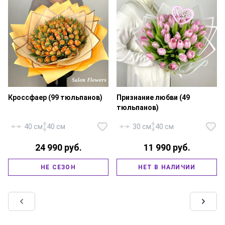
Кроссфаер (99 тюльпанов)
Признание любви (49
тюльпанов)
40 см
40 см
30 см
40 см
24 990 руб.
11 990 руб.
Тюльпан пионовидный — 99
Тюльпан — 49 шт., топпер — 1
НЕ СЕЗОН
НЕТ В НАЛИЧИИ
шт., фирменная упаковка,
шт., фирменная упаковка,
атласная лента.
атласная лента.