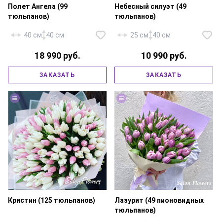
Полет Ангела (99
Небесный силуэт (49
тюльпанов)
тюльпанов)
40 см
40 см
25 см
40 см
18 990 руб.
10 990 руб.
Тюльпан «Голландия белый» —
50 шт., тюльпан «Голландия
розовый» — 49 шт., гипсофила —
Тюльпаны розовые — 49 шт.,
ЗАКАЗАТЬ
ЗАКАЗАТЬ
3 шт., фирменная упаковка,
фирменная упаковка, атласная
атласная лента.
лента.
Кристин (125 тюльпанов)
Лазурит (49 пионовидных
тюльпанов)