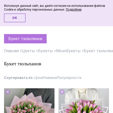
Используя данный сайт, вы даете согласие на использование файлов
Cookie и обработку персональных данных.
Подробнее
Инфо-блог
ОК
Букет тюльпанов
Главная
>
Цветы
>
Букеты
>
Монобукеты
>
Букет тюльпа
Букет тюльпанов
Сортировать по :
Цене
Новизне
Популярности