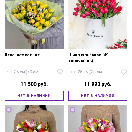
Весеннее солнце
Шик тюльпанов (49
тюльпанов)
35 см
40 см
25 см
30 см
11 500 руб.
11 990 руб.
Тюльпан пионовидный — 35
шт., хамелациум — 5 шт.,
фирменная упаковка, атласная
Тюльпан — 49 шт., шляпная
НЕТ В НАЛИЧИИ
НЕТ В НАЛИЧИИ
лента.
коробка 18х20 см., аквабокс.