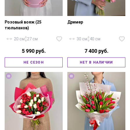
Розовый вояж (25
Дример
тюльпанов)
20 см
27 см
30 см
40 см
5 990 руб.
7 400 руб.
Тюльпан пионовидный — 19
Тюльпан розовый — 25 шт.,
шт., Гениста розовая,
НЕ СЕЗОН
НЕТ В НАЛИЧИИ
шляпная коробка 16х18 см.,
фирменная упаковка, атласная
юбочка, флористическая губка.
лента.