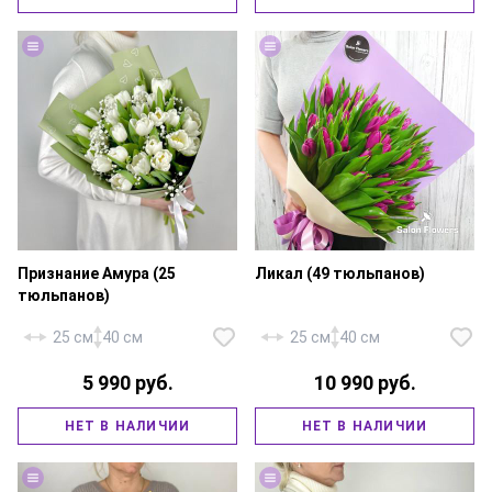
гипсофила — 2 шт., фирменная
робелини — 1 шт., фирменная
упаковка, атласная лента.
упаковка, атласная лента.
Признание Амура (25
Ликал (49 тюльпанов)
тюльпанов)
25 см
40 см
25 см
40 см
5 990 руб.
10 990 руб.
Тюльпан — 25 шт., гипсофила —
Тюльпан сиреневый — 49 шт.,
НЕТ В НАЛИЧИИ
НЕТ В НАЛИЧИИ
2 шт., фирменная упаковка,
фирменная упаковка, атласная
атласная лента.
лента.