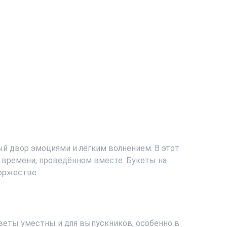
 шт.,
м.,
тласная
ый двор эмоциями и лёгким волнением. В этот
о времени, проведённом вместе.
Букеты на
оржестве.
Цветы уместны и для выпускников, особенно в