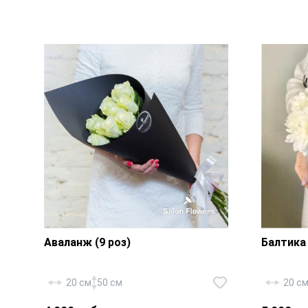
Ирисы — 49 шт., писташ,
Роза «Р
фирменная упаковка, атласная
фирменн
лента.
лента.
Аваланж (9 роз)
Балтика 
20 см
50 см
20 с