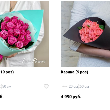
см, флористическая губк
19 роз)
Карина (9 роз)
м
50 см
20 см
50 см
б.
4 990 руб.