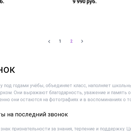
б.
9 990 руб.
Роза «Россия Талея» — 19
ема кустовая — 5 шт.,
шляпная коробка 18х20 с
 коробка 16х16 см.,
флористическая губка, а
ическая губка, атласная
лента.
1
2
нок
у под годами учёбы, объединяет класс, наполняет школьн
рком. Они выражают благодарность, уважение и память 
нно они остаются на фотографиях и в воспоминаниях о т
еты на последний звонок
знак признательности за знания, терпение и поддержку. 