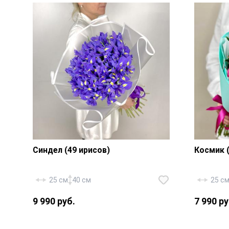
атласная лента.
жгут.
Синдел (49 ирисов)
Космик (
25 см
40 см
25 с
9 990 руб.
7 990 ру