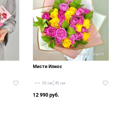
Мисти Илиос
35 см
45 см
12 990 руб.
» — 7
ишка» —
Роза «Россия Илиос» — 9 шт.,
 плитка
роза пионовидная кустовая
»,
«Мисти Баблс» — 10 шт., салал,
0х10
фирменная упаковка, атласная