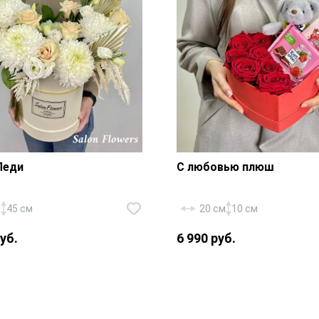
Леди
С любовью плюш
оссия Талея» — 5 шт.,
ема «Магнум» — 5 шт.,
м
45 см
20 см
10 см
 «Розита Вайт» — 5 шт.,
уб.
6 990 руб.
 пальмовые копья — 2
Роза «Россия Ред Наоми
поротник
шт., игрушка-брелок «М
изированный, шляпная
1 шт., открытка — 1 шт.,
 20х25 см.,
шоколада «Риттер Спорт
ическая губка, золотой
коробка в виде сердца 2