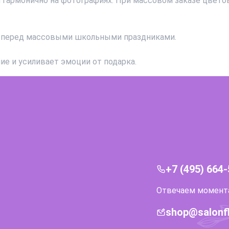
я гармонично на фотографиях. При массовом заказе цвето
но перед массовыми школьными праздниками.
ие и усиливает эмоции от подарка.
+7 (495) 664
Отвечаем моментал
shop@salonf