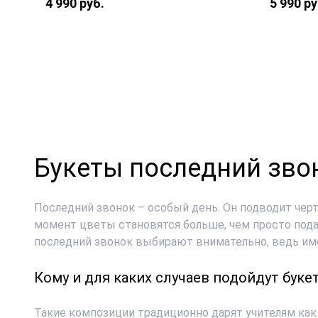
4 990 руб.
5 990 ру
Хризант
Роза Россия «Аваланж» — 9 шт.,
шляпная
фирменная упаковка, атласная
флорист
лента.
лента.
Букеты последний зво
Последний звонок – особый день. Он подводит черт
момент цветы становятся больше, чем просто пода
последний звонок
выбирают внимательно, ведь име
Кому и для каких случаев подойдут бук
Такие композиции традиционно дарят учителям как 