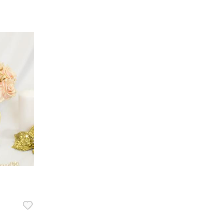
«Леди Баблс» — 15 шт.,
 шт.,
бархатная коробка 18х20 см,
асная
флористическая губка, золотой
жгут.