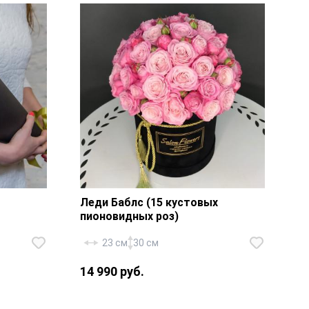
а.
лента.
Леди Баблс (15 кустовых
пионовидных роз)
23 см
30 см
14 990 руб.
Роза кустовая пионовидная