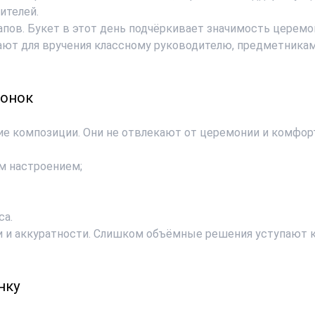
ителей.
апов. Букет в этот день подчёркивает значимость церемо
ют для вручения классному руководителю, предметникам,
вонок
ие композиции. Они не отвлекают от церемонии и комфор
м настроением;
са.
 и аккуратности. Слишком объёмные решения уступают 
нку