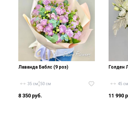
Лаванда Баблс (9 роз)
Голден 
Роза «Р
хризант
35 см
50 см
45 с
эустома
8 350 руб.
11 990 р
писташ,
шт., па
Роза кустовая «Россия
стабил
Лавандер Баблс» — 9 шт.,
коробка
эвкалипт, фирменная упаковка,
флорист