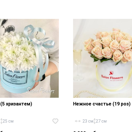
оссия Космик» — 19 шт.,
Роза «Россия Карина» — 9
ая упаковка, атласная
фирменная упаковка, атл
лента.
(5 хризантем)
Нежное счастье (19 роз)
м
25 см
23 см
27 см