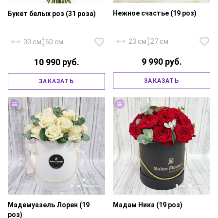
Нежное счастье (19 роз)
Букет белых роз (31 роза)
23 см
27 см
30 см
50 см
9 990 руб.
10 990 руб.
Роза «Россия Талея» — 19 шт.,
шляпная коробка 18х20 см.,
флористическая губка,
ЗАКАЗАТЬ
ЗАКАЗАТЬ
атласная лента.
Роза «Россия Аваланж» — 31
шт., атласная лента.
Мадемуазель Лорен (19
Мадам Ника (19 роз)
роз)