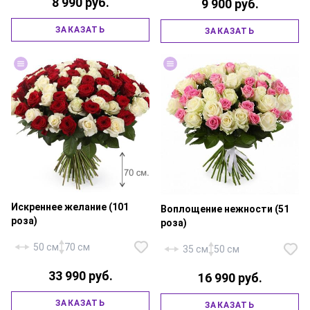
8 990 руб.
9 900 руб.
ЗАКАЗАТЬ
ЗАКАЗАТЬ
Роза «Россия Аква» — 25 шт.,
Роза «Россия Аваланж» — 35
атласная лента.
шт., атласная лента.
Искреннее желание (101
Воплощение нежности (51
роза)
роза)
50 см
70 см
35 см
50 см
33 990 руб.
16 990 руб.
Роза «Россия Ред Наоми» — 50
Роза «Россия Аваланж» — 25
ЗАКАЗАТЬ
ЗАКАЗАТЬ
шт., роза «Россия Аваланж» —