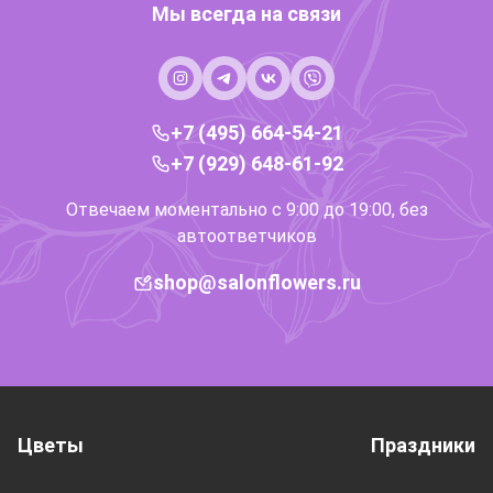
Мы всегда на связи
+7 (495) 664-54-21
+7 (929) 648-61-92
Отвечаем моментально с 9:00 до 19:00, без
автоответчиков
shop@salonflowers.ru
Цветы
Праздники