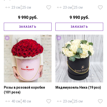
23 см
25 см
23 см
25 см
9 990 руб.
9 990 руб.
Роза «Россия Аваланж» — 19
Роза «Россия Ред Наоми» — 19
шт., эвкалипт, шляпная коробка
шт., эвкалипт, шляпная коробка
ЗАКАЗАТЬ
ЗАКАЗАТЬ
18х20 см., флористическая
18х20 см., флористическая
губка, декор — бусы.
губка, золотой жгут.
Розы в розовой коробке
Мадемуазель Ника (19 роз)
(101 роза)
40 см
40 см
23 см
25 см