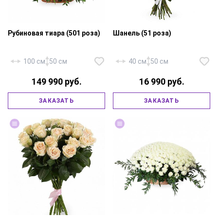
Рубиновая тиара (501 роза)
Шанель (51 роза)
100 см
50 см
40 см
50 см
149 990 руб.
16 990 руб.
Роза «Россия Ред Наоми» — 501
шт., рускус — 3 банча, корзина
Роза «Россия Ред Наоми» — 30
ЗАКАЗАТЬ
ЗАКАЗАТЬ
большая, флористическая
шт., роза «Россия Аваланж» —
губка.
21 шт., атласная лента.