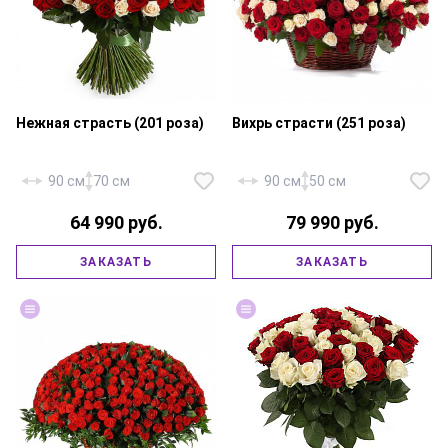
Нежная страсть (201 роза)
Вихрь страсти (251 роза)
90 см
70 см
90 см
50 см
64 990 руб.
79 990 руб.
Роза «Россия Ред Наоми» — 151
Роза «Россия Ред Наоми» — 101
шт., роза «Россия Аваланж» —
ЗАКАЗАТЬ
ЗАКАЗАТЬ
шт., роза «Россия Талея» — 100
100 шт., корзина большая,
шт., атласная лента.
флористическая губка.