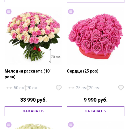
шт., роза «Россия Аква» — 26
51 шт., атласная лента.
шт., атласная лента.
Мелодия рассвета (101
Сердце (25 роз)
роза)
50 см
70 см
25 см
20 см
33 990 руб.
9 990 руб.
Роза «Россия Талея» — 51 шт.,
Роза «Россия Аква» — 25 шт.,
ЗАКАЗАТЬ
ЗАКАЗАТЬ
роза «Россия Аква» — 50 шт.,
коробка «Сердце» 20х20х10 см.,
атласная лента.
флористическая губка.