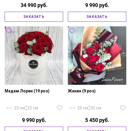
Роза «Россия Ред Наоми» — 101
34 990 руб.
9 990 руб.
шт., шляпная коробка 30x35 см.,
юбочка, золотой шнурок,
Роза «Россия Аваланж» — 19
флористическая губка,
шт., эвкалипт, шляпная коробка
ЗАКАЗАТЬ
ЗАКАЗАТЬ
атласная лента.
18х20 см., флористическая
губка, золотая тесьма.
Мадам Лорен (19 роз)
Жанин (9 роз)
23 см
25 см
25 см
50 см
9 990 руб.
5 450 руб.
Роза «Россия Ред Наоми» — 19
шт., эвкалипт, шляпная коробка
Роза «Россия Ред Наоми» — 9