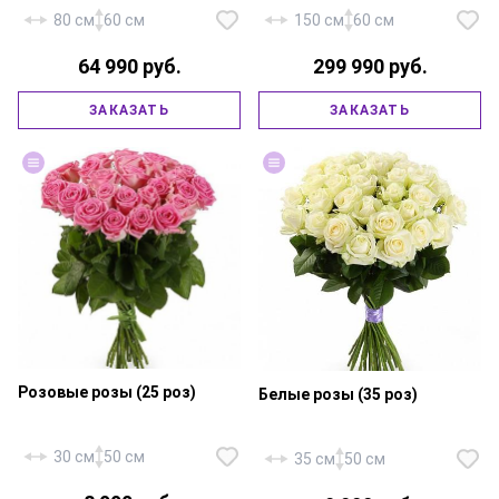
80 см
60 см
150 см
60 см
64 990 руб.
299 990 руб.
Роза «Россия Аваланж» — 101
Роза «Россия Ред Наоми» —
ЗАКАЗАТЬ
ЗАКАЗАТЬ
шт., роза «Россия Аква» — 100
1001 шт., корзина большая,
шт., атласная лента.
флористическая губка.
Розовые розы (25 роз)
Белые розы (35 роз)
30 см
50 см
35 см
50 см