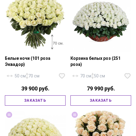
Белые ночи (101 роза
Корзина белых роз (251
Эквадор)
роза)
50 см
70 см
70 см
50 см
39 900 руб.
79 990 руб.
Роза «Россия Аваланж» — 251
ЗАКАЗАТЬ
ЗАКАЗАТЬ
Роза «Эквадор Мондиаль» —
шт., корзина большая,
101 шт., атласная лента.
флористическая губка.