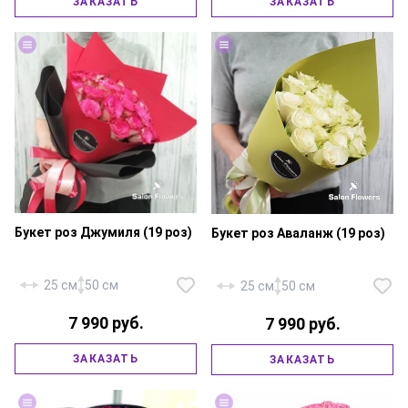
ЗАКАЗАТЬ
ЗАКАЗАТЬ
18х20 см., флористическая
шт., эвкалипт, фирменная
губка, декор — бусы.
упаковка, атласная лента.
Букет роз Джумиля (19 роз)
Букет роз Аваланж (19 роз)
25 см
50 см
25 см
50 см
7 990 руб.
7 990 руб.
Роза «Россия Джумиля» — 19
Роза «Россия Аваланж» — 19
ЗАКАЗАТЬ
ЗАКАЗАТЬ
шт., фирменная упаковка,
шт., фирменная упаковка,
атласная лента.
атласная лента.