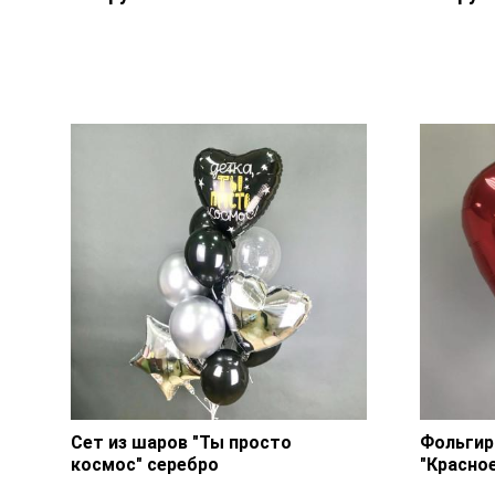
Фольгированный шар «Детка,
ты просто космос!» — 1 шт.,
Фольги
лента.
Рождени
Сет из шаров "Ты просто
Фольгир
Фольгированный шар «Детка,
космос" серебро
"Красно
ты просто космос» — 1 шт.,