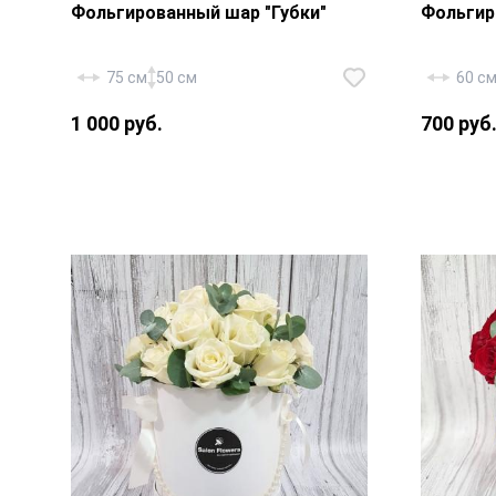
Фольгированный шар "Губки"
Фольгир
75 см
50 см
60 с
1 000 руб.
700 руб
Фольгированный шар «Губки» —
Фольги
1 шт., лента.
«Кошечк