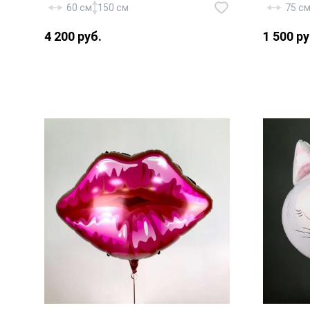
фольгированный шар «Звезда»
60 см
150 см
75 с
— 1 шт., фольгированный шар
4 200 руб.
1 500 ру
«Сердце» — 1 шт., латекс
«Черный» — 4 шт., латекс «Хром-
Серебро» — 2 шт., латекс
«Конфетти» — 2 шт., лента,
грузик, транспортировочный
Фольги
пакет.
см «Сер