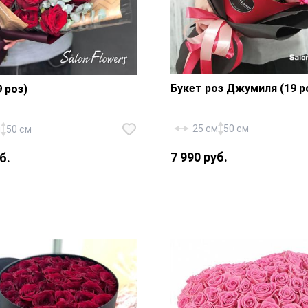
Букет роз Джумиля (19 р
 роз)
25 см
50 см
м
50 см
7 990 руб.
б.
Роза «Россия Джумиля» 
оссия Ред Наоми» — 9
шт., фирменная упаковка
калипт, фирменная
атласная лента.
а, атласная лента.