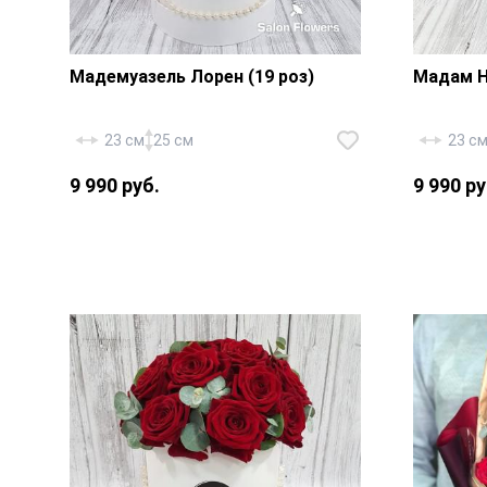
Мадемуазель Лорен (19 роз)
Мадам Н
23 см
25 см
23 с
9 990 руб.
9 990 ру
Роза «Россия Аваланж» — 19 шт.,
Роза «Р
эвкалипт, шляпная коробка
шт., эв
18х20 см., флористическая губка,
18х20 с
декор — бусы.
золотой