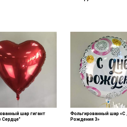
рованный шар «С Днем
Фольгированный шар 86 
я БРО» — 1 шт., лента.
«Корона» — 1 шт., лента.
ованный шар гигант
Фольгированный шар «С
е Сердце"
Рождения 3»