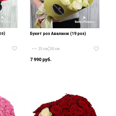
оз)
Букет роз Аваланж (19 роз)
25 см
50 см
7 990 руб.
— 19
Роза «Россия Аваланж» — 19 шт.,
,
фирменная упаковка, атласная
лента.