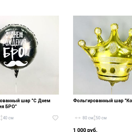
рованный шар «Цифра»
Фольгированный шар «К
 1 шт., лента.
— 1 шт., лента.
ованный шар "С Днем
Фольгированный шар "Ко
я БРО"
м
40 см
80 см
50 см
.
1 000 руб.