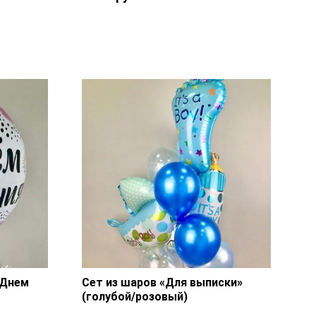
Фольгированный шар «Микки
или Мини Маус», латекс «Микс
см,
горох» — 6 шт., лента, грузик,
транспортировочный пакет.
 Днем
Сет из шаров «Для выписки»
(голубой/розовый)