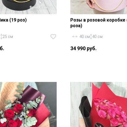
ика (19 роз)
Розы в розовой коробке 
роза)
м
25 см
40 см
40 см
б.
34 990 руб.
Роза «Россия Ред Наоми
шт., шляпная коробка 30x
оссия Ред Наоми» — 19
юбочка, золотой шнурок,
калипт, шляпная коробка
флористическая губка, а
м., флористическая губка,
лента.
 жгут.