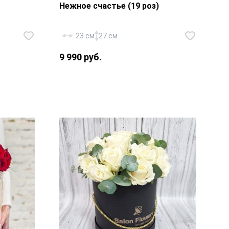
Нежное счастье (19 роз)
23 см
27 см
9 990 руб.
Роза «Россия Талея» — 19 шт.,
шляпная коробка 18х20 см.,
флористическая губка, атласная
лента.
та.