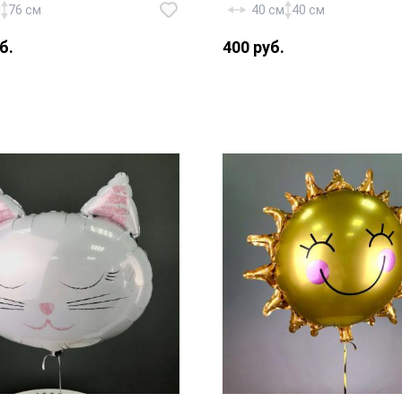
м
76 см
40 см
40 см
б.
400 руб.
рованный шар гигант 76
Фольгированный шар «С
дце» — 1 шт., лента.
Рождения» — 1 шт., лента