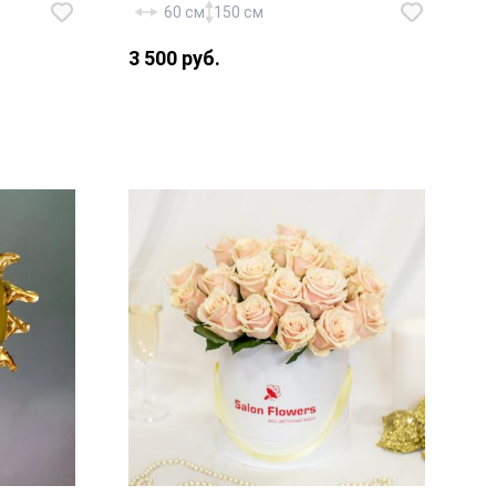
Фольгированный шар «Ножка» —
60 см
150 см
1 шт., фольгированный шар
3 500 руб.
«Бутылочка» — 1 шт.,
фольгированный шар «Коляска»
— 1 шт., латекс «Конфетти» — 2
шт., латекс «Перламутр» — 4 шт.,
 Днем
лента, грузик,
.
транспортировочный пакет.