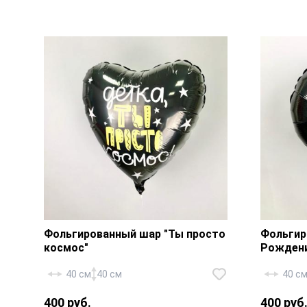
Фольгированный шар «С твоим
Фольги
днем, мамочка!» — 1 шт., лента.
80 см. —
Фольгированный шар "Ты просто
Фольгир
космос"
Рождени
40 см
40 см
40 с
400 руб.
400 руб