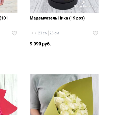
(101
Мадемуазель Ника (19 роз)
23 см
25 см
9 990 руб.
» — 101
35 см.,
Роза «Россия Аваланж» — 19 шт.,
тласная
эвкалипт, шляпная коробка
18х20 см., флористическая губка,
золотая тесьма.