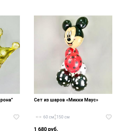
оляска»
Фольгированный шар «Ножка» —
1 шт., лента.
рона"
Сет из шаров «Микки Маус»
60 см
150 см
1 680 руб.