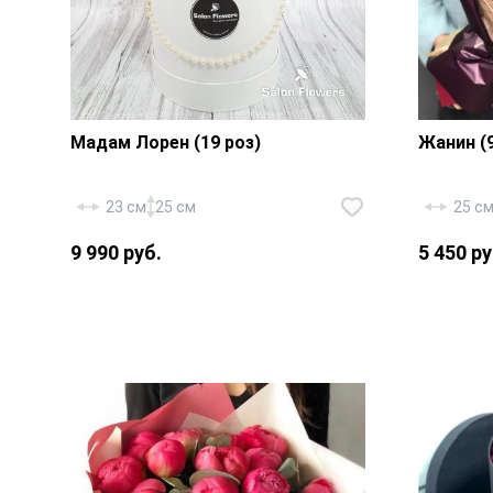
Мадам Лорен (19 роз)
Жанин (9
23 см
25 см
25 с
9 990 руб.
5 450 ру
Роза «Россия Ред Наоми» — 19
шт., эвкалипт, шляпная коробка
Роза «Р
18х20 см., флористическая губка,
шт., эв
декор — бусы.
упаковк