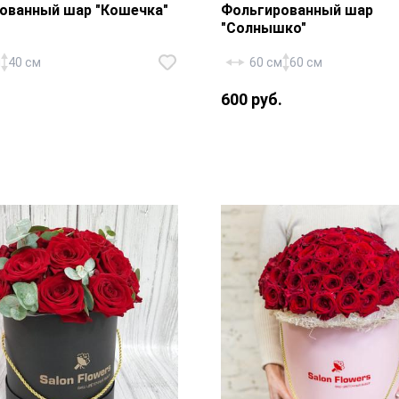
ованный шар "Кошечка"
Фольгированный шар
"Солнышко"
м
40 см
60 см
60 см
.
600 руб.
рованный шар
Фольгированный шар
а» — 1 шт., лента.
«Солнышко» — 1 шт., лен