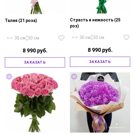
Страсть и нежность (25
Талея (21 роза)
роз)
30 см
50 см
30 см
50 см
8 990 руб.
8 990 руб.
Роза «Россия Ред Наоми» — 15
ЗАКАЗАТЬ
ЗАКАЗАТЬ
шт., роза «Россия Талея» — 10
Роза «Россия Талея» — 21 шт.,
шт., атласная лента.
атласная лента.