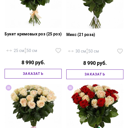
Букет кремовых роз (25 роз)
Микс (21 роза)
25 см
50 см
30 см
50 см
8 990 руб.
8 990 руб.
Роза «Россия Ред Наоми» — 10
ЗАКАЗАТЬ
ЗАКАЗАТЬ
Роза «Россия Талея» — 25 шт.,
шт., роза «Россия Талея» — 11
атласная лента.
шт., атласная лента.