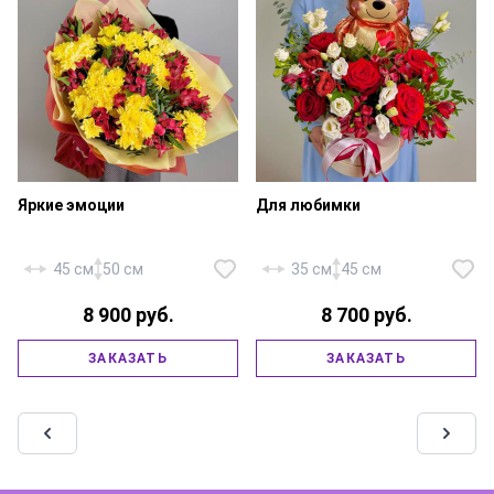
Яркие эмоции
Для любимки
Роза «Ред Наоми» — 5 шт.,
45 см
50 см
35 см
45 см
альстромерия красная — 4 шт.,
эустома «Розита» — 2 шт.,
8 900 руб.
8 700 руб.
Альстромерия красная — 9 шт.,
зелень, фольгированный шар
хризантема кустовая желтая
«Мишка» — 1 шт., шляпная
«Бакарди» — 10 шт., зелень,
коробка, юбочка,
ЗАКАЗАТЬ
ЗАКАЗАТЬ
фирменная упаковка, атласная
флористическая губка,
лента.
атласная лента.