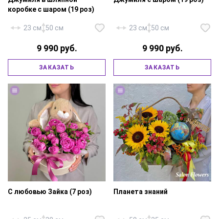
коробке с шаром (19 роз)
23 см
50 см
23 см
50 см
9 990 руб.
9 990 руб.
Роза «Россия Джумиля» — 19
Роза «Россия Джумиля» — 19
шт., шар — 1 шт., шляпная
шт., шар, шляпная коробка
коробка 18х20 см,
ЗАКАЗАТЬ
ЗАКАЗАТЬ
18х20 см., флористическая
флористическая губка,
губка, атласная лента.
атласная лента.
С любовью Зайка (7 роз)
Планета знаний
Подсолнух — 3 шт.,