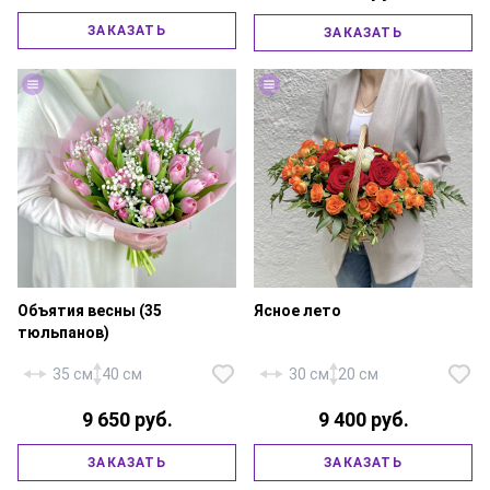
лотос сухоцвет — 1 шт., копье —
1 шт., писташ, лагурус,
ЗАКАЗАТЬ
ЗАКАЗАТЬ
фирменная упаковка, атласная
Роза «Россия Аваланж» — 35
лента.
шт., атласная лента.
Объятия весны (35
Ясное лето
тюльпанов)
35 см
40 см
30 см
20 см
9 650 руб.
9 400 руб.
Роза кустовая оранжевая — 10
шт., роза «Ред Наоми» — 5 шт.,
Тюльпан — 35 шт., гипсофила —
эустома «Розита» — 1 шт.,
ЗАКАЗАТЬ
ЗАКАЗАТЬ
3 шт., фирменная упаковка,
зелень, корзина малая,
атласная лента.
флористическая губка.