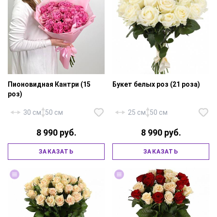
Пионовидная Кантри (15
Букет белых роз (21 роза)
роз)
30 см
50 см
25 см
50 см
8 990 руб.
8 990 руб.
Роза пионовидная «Эквадор
Кантри Блюз» — 15 шт.,
ЗАКАЗАТЬ
ЗАКАЗАТЬ
фирменная упаковка, атласная
Роза «Россия Аваланж» — 21
лента.
шт., атласная лента.