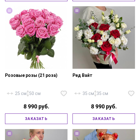
губка, атласная лента.
лента.
Розовые розы (21 роза)
Ред Вайт
25 см
50 см
35 см
35 см
Роза «Россия Ред Наоми» — 5
8 990 руб.
8 990 руб.
шт., эустома «Алиса Вайт» — 5
шт., эвкалипт, шляпная коробка
15х15 см., юбочка,
ЗАКАЗАТЬ
ЗАКАЗАТЬ
Роза «Россия Аква» — 21 шт.,
флористическая губка,
атласная лента.
атласная лента.