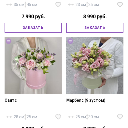
35 см
45 см
23 см
25 см
7 990 руб.
8 990 руб.
Хризантема кустовая — 9 шт.,
Эрингиум кустовой — 9 шт.,
бархатная коробка 18х20 см.,
ЗАКАЗАТЬ
ЗАКАЗАТЬ
фирменная упаковка, атласная
флористическая губка,
лента.
атласная лента.
Свитс
Марбелс (9 эустом)
28 см
25 см
25 см
30 см
Роза «Россия Свит Ревиваль» —