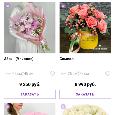
Айрин (9 пионов)
Символ
25 см
45 см
25 см
25 см
9 250 руб.
8 990 руб.
Роза «Россия Карина» — 9 шт.,
гиперикум розовый — 10 шт.,
Пионы «Сара Бернар» — 9 шт.,
эвкалипт, фирменная коробка
ЗАКАЗАТЬ
ЗАКАЗАТЬ
гипсофила — 2 шт., фирменная
15х15 см., флористическая
упаковка, атласная лента.
губка, атласная лента.