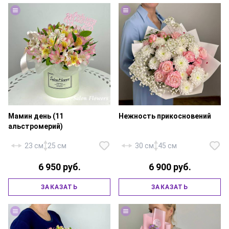
Мамин день (11
Нежность прикосновений
альстромерий)
23 см
25 см
30 см
45 см
Альстромерия микс — 11 шт.,
Роза кустовая пионовидная
6 950 руб.
6 900 руб.
писташ, шляпная коробка 15х15
«Мадам Бомбастик» — 4 шт.,
см, флористическая губка,
хризантема кустовая — 3 шт.,
атласная лента, декоративная
гипсофила — 3 шт., зелень,
ЗАКАЗАТЬ
ЗАКАЗАТЬ
юбочка, топпер — 1 шт. (в
фирменная упаковка, атласная
ассортименте).
лента.