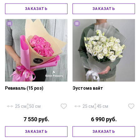
Кахала» — 7 шт., питтоспорум,
11 шт., подсолнух — 3 шт.,
шляпная коробка 16х16 см.,
паникум — 4 шт., зелень,
ЗАКАЗАТЬ
ЗАКАЗАТЬ
флористическая губка,
фирменная упаковка, атласная
атласная лента.
лента.
Ревиваль (15 роз)
Эустома вайт
25 см
50 см
25 см
45 см
7 550 руб.
6 990 руб.
Роза «Россия Ревиваль» — 15
Эустома «Розита» — 9 шт.,
ЗАКАЗАТЬ
ЗАКАЗАТЬ
шт., фирменная упаковка,
фирменная упаковка, атласная
атласная лента.
лента.