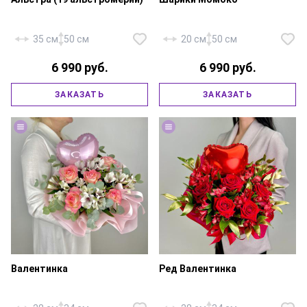
35 см
50 см
20 см
50 см
6 990 руб.
6 990 руб.
Альстромерия микс — 19 шт.,
Хризантема одноголовая
ЗАКАЗАТЬ
ЗАКАЗАТЬ
писташ, фирменная упаковка,
«Момоко» — 9 шт., фирменная
атласная лента.
упаковка, атласная лента.
Валентинка
Ред Валентинка