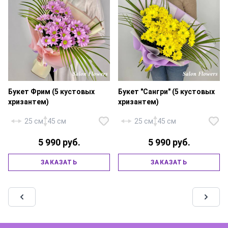
Букет Фрим (5 кустовых
Букет "Сангри" (5 кустовых
хризантем)
хризантем)
25 см
45 см
25 см
45 см
5 990 руб.
5 990 руб.
Хризантема кустовая
Хризантема кустовая
«Бакарди» — 5 шт., «Робелини»
«Бакарди» желтая — 5 шт.,
ЗАКАЗАТЬ
ЗАКАЗАТЬ
— 2 шт., фирменная упаковка,
«Робелини» — 2 шт., фирменная
атласная лента.
упаковка, атласная лента.