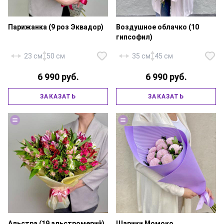
Парижанка (9 роз Эквадор)
Воздушное облачко (10
гипсофил)
23 см
50 см
35 см
45 см
6 990 руб.
6 990 руб.
Роза «Эквадор Эксплорер» — 9
Гипсофила — 10 шт., игрушка
ЗАКАЗАТЬ
ЗАКАЗАТЬ
шт., эвкалипт, фирменная
«Зайка» — 1 шт., фирменная
упаковка, атласная лента.
упаковка, атласная лента.
Альстра (19 альстромерий)
Шарики Момоко