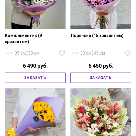
Комплиментик (9
Лоренсия (15 хризантем)
хризантем)
35 см
50 см
33 см
45 см
6 490 руб.
6 450 руб.
Хризантема кустовая
Хризантема кустовая — 9 шт.,
«Сантини» — 15 шт., писташ,
ЗАКАЗАТЬ
ЗАКАЗАТЬ
фирменная упаковка, атласная
фирменная упаковка, атласная
лента.
лента.