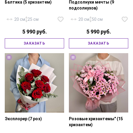
Балтика (5 хризантем)
Подсолнухи мечты (9
подсолнухов)
20 см
25 см
20 см
50 см
5 990 руб.
5 990 руб.
Хризантема кустовая — 5 шт.,
шляпная коробка 16х16 см.,
ЗАКАЗАТЬ
ЗАКАЗАТЬ
флористическая губка,
Подсолнух — 9 шт., фирменная
атласная лента.
упаковка, атласная лента.
Эксплорер (7 роз)
Розовые хризантемы" (15
хризантем)