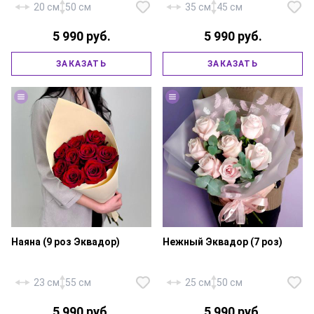
20 см
50 см
35 см
45 см
5 990 руб.
5 990 руб.
Хризантема кустовая розовая
Роза «Эквадор Эксплорер» — 7
(Сантини) — 15 шт., писташ,
ЗАКАЗАТЬ
ЗАКАЗАТЬ
шт., эквалипт, фирменная
фирменная упаковка, атласная
упаковка, атласная лента..
лента.
Наяна (9 роз Эквадор)
Нежный Эквадор (7 роз)
23 см
55 см
25 см
50 см
5 990 руб.
5 990 руб.