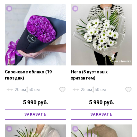
упаковка, атласная лента.
упаковка, атласная лента.
Сиреневое облако (19
Нега (5 кустовых
гвоздик)
хризантем)
20 см
50 см
25 см
50 см
5 990 руб.
5 990 руб.
Хризантема кустовая
Диантус (гвоздика) — 19 шт.,
«Бакарди» — 5 шт., робелини — 2
ЗАКАЗАТЬ
ЗАКАЗАТЬ
фирменная упаковка, атласная
шт., фирменная упаковка,
лента.
атласная лента.